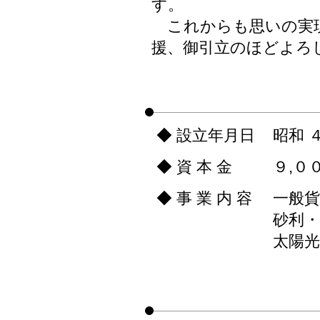
す。
これからも思いの実現
援、御引立のほどよろ
◆ 設立年月日
昭和 
◆ 資 本 金
９,０
◆ 事 業 内 容
一般
砂利
太陽光