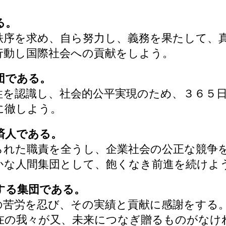
る。
序を求め、自ら努力し、義務を果たして、
行動し国際社会への貢献をしよう。
団である。
を認識し、社会的公平実現のため、３６５日
に徹しよう。
済人である。
れた職責を全うし、企業社会の公正な競争
かな人間集団として、飽くなき前進を続けよ
する集団である。
苦労を忍び、その実績と貢献に感謝をする
在の我々が又、未来につなぎ贈るものがなけ