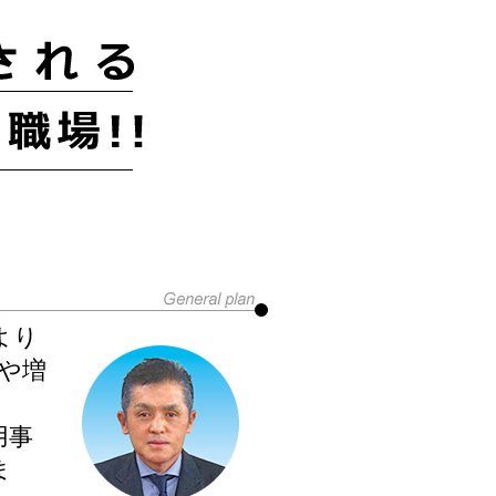
より
や増
用事
ま