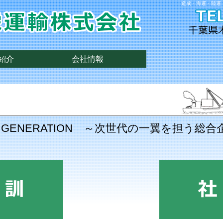
造成・海運・陸運
紹介
会社情報
EXT GENERATION ～次世代の一翼を担う