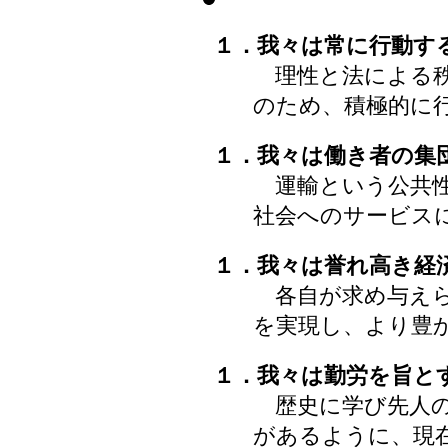
１．我々は常に行動す
理性と法による秩
のため、積極的に
１．我々は働き者の集
運輸という公共性
社会へのサービス
１．我々は誉れ高き経
各自が求め与えら
を実現し、より豊
１．我々は勤労を旨と
歴史に学び先人の
があるように、現