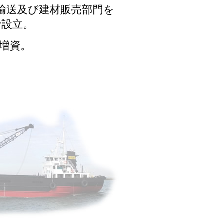
輸送及び建材販売部門を
で設立。
に増資。