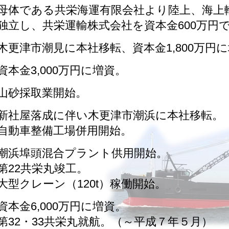
母体である共栄海運有限会社より陸上、海上
独立し、共栄運輸株式会社を資本金600万円
木更津市潮見に本社移転、資本金1,800万円
資本金3,000万円に増資。
山砂採取業開始。
新社屋落成に伴い木更津市潮浜に本社移転。
自動車整備工場併用開始。
潮浜埠頭混合プラント供用開始。
第22共栄丸竣工。
大型クレーン（120t）稼働開始。
資本金6,000万円に増資。
第32・33共栄丸就航。（～平成７年５月）