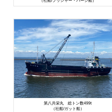
（社船/プッシャー・バージ船）
第八共栄丸 総トン数499t
（社船/ガット船）