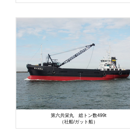
第六共栄丸 総トン数499t
（社船/ガット船）