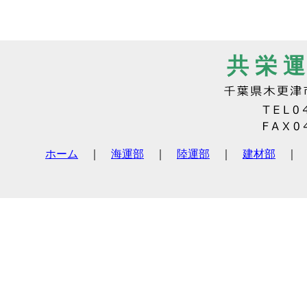
共 栄 運
ホーム
｜
海運部
｜
陸運部
｜
建材部