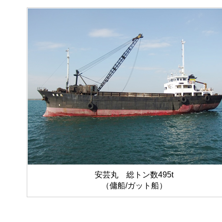
安芸丸 総トン数495t
（傭船/ガット船）