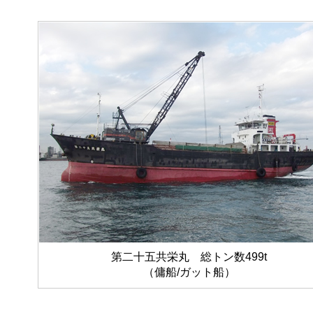
第二十五共栄丸 総トン数499t
（傭船/ガット船）