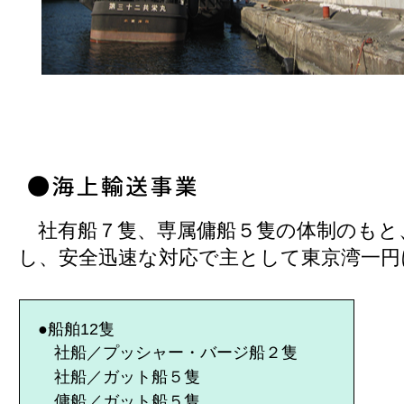
社有船７隻、専属傭船５隻の体制のもと
し、安全迅速な対応で主として東京湾一円
●船舶12隻
社船／プッシャー・バージ船２隻
社船／ガット船５隻
傭船／ガット船５隻