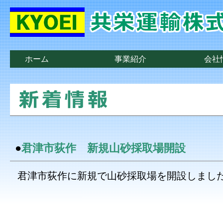
ホーム
事業紹介
会社
●
君津市荻作 新規山砂採取場開設
君津市荻作に新規で山砂採取場を開設しまし