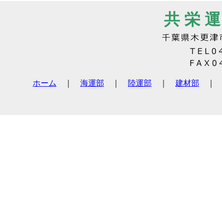
共 栄 運
ホーム
｜
海運部
｜
陸運部
｜
建材部